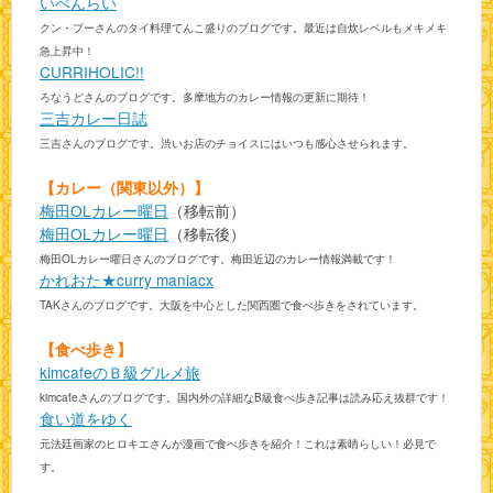
いぺんらい
クン・プーさんのタイ料理てんこ盛りのブログです。最近は自炊レベルもメキメキ
急上昇中！
CURRIHOLIC!!
ろなうどさんのブログです。多摩地方のカレー情報の更新に期待！
三吉カレー日誌
三吉さんのブログです。渋いお店のチョイスにはいつも感心させられます。
【カレー（関東以外）】
梅田OLカレー曜日
（移転前）
梅田OLカレー曜日
（移転後）
梅田OLカレー曜日さんのブログです。梅田近辺のカレー情報満載です！
かれおた★curry maniacx
TAKさんのブログです。大阪を中心とした関西圏で食べ歩きをされています。
【食べ歩き】
kimcafeのＢ級グルメ旅
kimcafeさんのブログです。国内外の詳細なB級食べ歩き記事は読み応え抜群です！
食い道をゆく
元法廷画家のヒロキエさんが漫画で食べ歩きを紹介！これは素晴らしい！必見で
す。