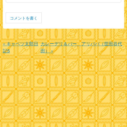
コメントを書く
«
キャベツ太郎日
カレーデリ＆バー アリババ（世田谷代
記5
田）
»