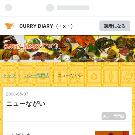
CURRY DIARY（・x・）
読者になる
トップ
>
カレー専門店
>
ニューながい
2006
-
05
-
07
ニューながい
カレー専門店
こんばんは。