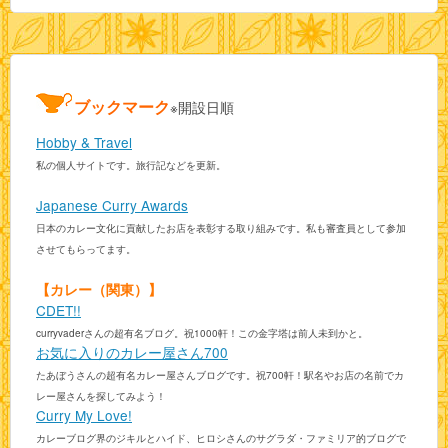
ブックマーク
※開設日順
Hobby & Travel
私の個人サイトです。旅行記などを更新。
Japanese Curry Awards
日本のカレー文化に貢献したお店を表彰する取り組みです。私も審査員として参加
させてもらってます。
【カレー（関東）】
CDET!!
curryvaderさんの超有名ブログ。祝1000軒！この金字塔は前人未到かと。
お気に入りのカレー屋さん700
たあぼうさんの超有名カレー屋さんブログです。祝700軒！駅名やお店の名前でカ
レー屋さんを探してみよう！
Curry My Love!
カレーブログ界のジキルとハイド、ヒロシさんのサグラダ・ファミリア的ブログで