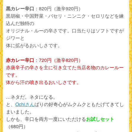
黒カレー辛口
：820円（激辛920円）
黒胡椒・中国野菜・パセリ・ニンニク・セロリなどを練
込んだ独特の
オリジナル・ルーの辛さです。口当たりはソフトですが
ジワーと
体に拡がるおいしさです。
赤カレー辛口
：720円（激辛820円）
赤唐辛子の辛さを主に引き立てた当店名物のカレールー
です。
体から汗の噴き出るおいしさです。
…ネタだ。ネタになる。
と、
Ochiさん
ばりの好奇心がムクムクともたげてきてし
まいました。
しかも、辛口を両方一度にいただける
お試しセット
（680円）