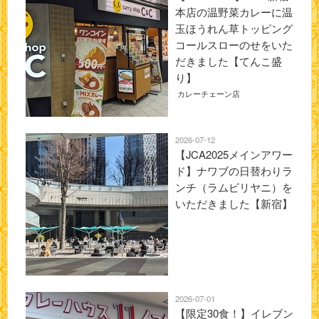
本店の温野菜カレーに温
玉ほうれん草トッピング
コールスローのせをいた
だきました【てんこ盛
り】
カレーチェーン店
2026-07-12
【JCA2025メインアワー
ド】ナワブの日替わりラ
ンチ（ラムビリヤニ）を
いただきました【新宿】
2026-07-01
【限定30食！】イレブン