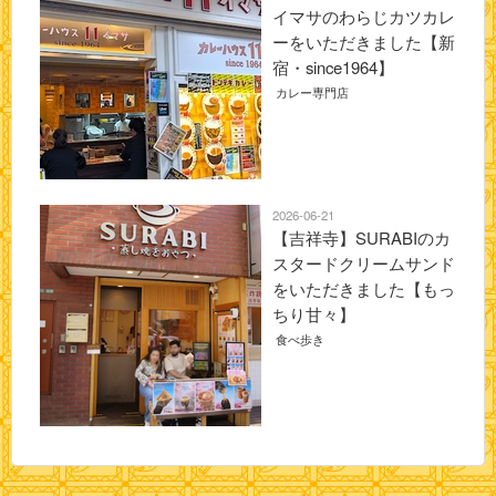
イマサのわらじカツカレ
ーをいただきました【新
宿・since1964】
カレー専門店
2026-06-21
【吉祥寺】SURABIのカ
スタードクリームサンド
をいただきました【もっ
ちり甘々】
食べ歩き