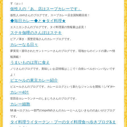
す（ぉぃ）
仮性人の「あ、店はスープカレーです」
仮性人.comさんのブログです。スープカレー店全国制覇目前！
◆毎日カレー◆と★タイ料理★
エスニカンさんのブログです。タイ料理屋の情報量は必見！
ステキ伽哩のさんぽはステキ
ピアノ弾き・濱埜宏哉さんのカレーブログです。
カレーなる日々
夢実現！渡印されたサントーシーさんのブログです。現地からのインドの濃い〜情
報満載！
うまいものは宵に食え
ノリさんのブログです。美味しいお店情報はここで！自炊レベルがハンパないです
よ！
ピエ〜ルの東京カレー紹介
ピエ〜ルさんのブログです。カレーエログという新たなジャンルを開拓！(ノ∀`)ﾀﾊｰ
カレー401
世田谷カレーランナーのしまじろさんのブログです。
カレー細胞
Mr.食べログカレー部門のropefishさんのカレーとへんないきもののあいがけブログ
です。
タイ料理ライタークン・プーのタイ料理食べ歩きブログ&ま