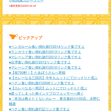
※最終更新日2023.02.20
ピックアップ
●ベンガルール食い倒れ旅行2014リンク集ですよ
●ランカウイ食い倒れ旅行2013リンク集ですよ
●マレーシア食い倒れ旅行2012リンク集ですよ
●台湾食い倒れ旅行2012リンク集ですよ
●マレーシア食い倒れ旅行2010リンク集ですよ
●【祝700軒！】たあぼうさんへ寄稿
●【カレーなる三回忌】今年もムットにてひっそりと偲ぶ
●ペナン食い倒れ旅行2008リンク集ですよ
●【カレーなる一周忌】ムットにてひっそりと偲ぶ
●逝ってしまった南インドプロフェッサーへ捧ぐ
●「本当は教えたくないカレー 東京最好の100店」水野仁
輔著
●ペナン食い倒れ旅行記リンク集ですよ