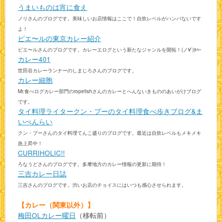
うまいものは宵に食え
ノリさんのブログです。美味しいお店情報はここで！自炊レベルがハンパないです
よ！
ピエ〜ルの東京カレー紹介
ピエ〜ルさんのブログです。カレーエログという新たなジャンルを開拓！(ノ∀`)ﾀﾊｰ
カレー401
世田谷カレーランナーのしまじろさんのブログです。
カレー細胞
Mr.食べログカレー部門のropefishさんのカレーとへんないきもののあいがけブログ
です。
タイ料理ライタークン・プーのタイ料理食べ歩きブログ&ま
いぺんらい
クン・プーさんのタイ料理てんこ盛りのブログです。最近は自炊レベルもメキメキ
急上昇中！
CURRIHOLIC!!
ろなうどさんのブログです。多摩地方のカレー情報の更新に期待！
三吉カレー日誌
三吉さんのブログです。渋いお店のチョイスにはいつも感心させられます。
【カレー（関東以外）】
梅田OLカレー曜日
（移転前）