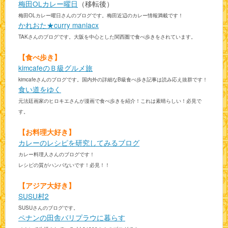
梅田OLカレー曜日
（移転後）
梅田OLカレー曜日さんのブログです。梅田近辺のカレー情報満載です！
かれおた★curry maniacx
TAKさんのブログです。大阪を中心とした関西圏で食べ歩きをされています。
【食べ歩き】
kimcafeのＢ級グルメ旅
kimcafeさんのブログです。国内外の詳細なB級食べ歩き記事は読み応え抜群です！
食い道をゆく
元法廷画家のヒロキエさんが漫画で食べ歩きを紹介！これは素晴らしい！必見で
す。
【お料理大好き】
カレーのレシピを研究してみるブログ
カレー料理人さんのブログです！
レシピの質がハンパないです！必見！！
【アジア大好き】
SUSU村2
SUSUさんのブログです。
ペナンの田舎バリプラウに暮らす