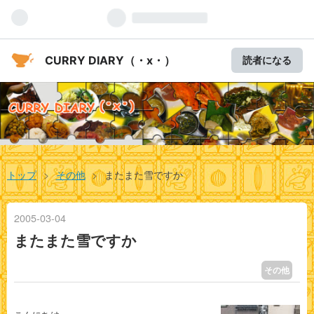
CURRY DIARY（・x・）
読者になる
トップ
>
その他
>
またまた雪ですか
2005
-
03
-
04
またまた雪ですか
その他