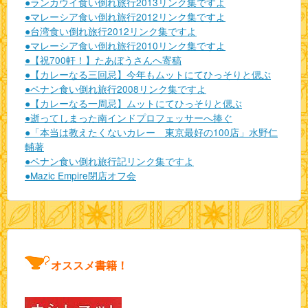
●ランカウイ食い倒れ旅行2013リンク集ですよ
●マレーシア食い倒れ旅行2012リンク集ですよ
●台湾食い倒れ旅行2012リンク集ですよ
●マレーシア食い倒れ旅行2010リンク集ですよ
●【祝700軒！】たあぼうさんへ寄稿
●【カレーなる三回忌】今年もムットにてひっそりと偲ぶ
●ペナン食い倒れ旅行2008リンク集ですよ
●【カレーなる一周忌】ムットにてひっそりと偲ぶ
●逝ってしまった南インドプロフェッサーへ捧ぐ
●「本当は教えたくないカレー 東京最好の100店」水野仁
輔著
●ペナン食い倒れ旅行記リンク集ですよ
●Mazic Empire閉店オフ会
オススメ書籍！