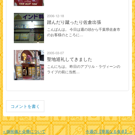
2006-12-18
踏んだり蹴ったり佐倉出張
こんばんは。 今日は週の頭から千葉県佐倉市
のお客様のところに…
2005-03-07
聖地巡礼してきました
こんにちは。 昨日のアブリル・ラヴィーンの
ライブの前に当然…
コメントを書く
«
御祝儀と会費について
今週の【華麗なる食卓】
»