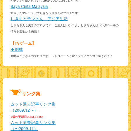
ペナンで生活されているcbk24200さんのブログです。
Saya Cinta Malaysia
渡馬したマレーシア大好きなうささんのブログです。
しきちとチンさん アジア生活
しきちさんご夫妻のブログです。ご主人はバンコク、しきちさんはバンガロールの
情報を現地から発信！
【TVゲーム】
不倒城
新崎みことさんのブログです。レトロゲーム万歳！ファミコン世代集まれ！！
リンク集
ムット過去記事リンク集
（2009.12〜）
※最終更新日2023.03.09
ムット過去記事リンク集
（〜2009.11）