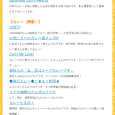
Japanese Curry Awards
日本のカレー文化に貢献したお店を表彰する取り組みです。私も審査員として参加
させてもらってます。
【カレー（関東）】
CDET!!
curryvaderさんの超有名ブログ。祝1000軒！この金字塔は前人未到かと。
お気に入りのカレー屋さん700
たあぼうさんの超有名カレー屋さんブログです。祝700軒！駅名やお店の名前でカ
レー屋さんを探してみよう！
Curry My Love!
カレーブログ界のジキルとハイド、ヒロシさんのサグラダ・ファミリア的ブログで
す（ぉぃ）
仮性人の「あ、店はスープカレーです」
仮性人.comさんのブログです。スープカレー店全国制覇目前！
◆毎日カレー◆と★タイ料理★
エスニカンさんのブログです。タイ料理屋の情報量は必見！
ステキ伽哩のさんぽはステキ
ピアノ弾き・濱埜宏哉さんのカレーブログです。
カレーなる日々
夢実現！渡印されたサントーシーさんのブログです。現地からのインドの濃い〜情
報満載！