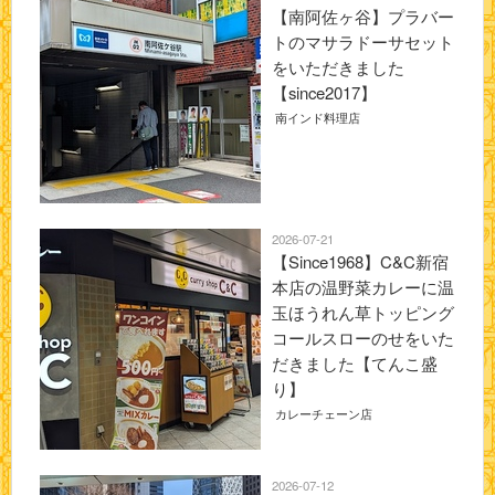
【南阿佐ヶ谷】プラバー
トのマサラドーサセット
をいただきました
【since2017】
南インド料理店
2026-07-21
【Since1968】C&C新宿
本店の温野菜カレーに温
玉ほうれん草トッピング
コールスローのせをいた
だきました【てんこ盛
り】
カレーチェーン店
2026-07-12